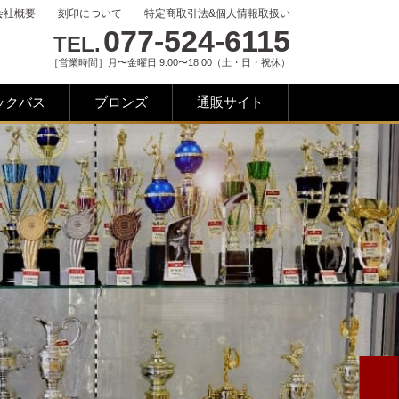
会社概要
刻印について
特定商取引法&個人情報取扱い
077-524-6115
TEL.
［営業時間］月〜金曜日 9:00〜18:00（土・日・祝休）
ックバス
ブロンズ
通販サイト